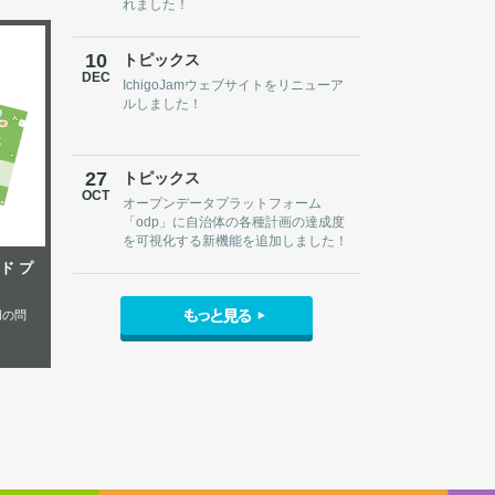
れました！
10
トピックス
DEC
IchigoJamウェブサイトをリニューア
ルしました！
27
トピックス
OCT
オープンデータプラットフォーム
「odp」に自治体の各種計画の達成度
を可視化する新機能を追加しました！
ド プ
用の問