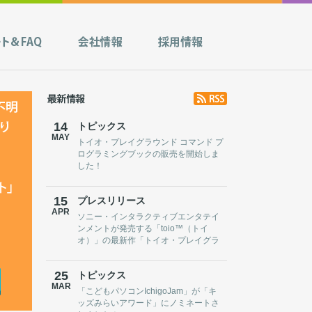
14
トピックス
MAY
トイオ・プレイグラウンド コマンド プ
ログラミングブックの販売を開始しま
した！
15
プレスリリース
APR
ソニー・インタラクティブエンタテイ
ンメントが発売する「toio™（トイ
オ）」の最新作「トイオ・プレイグラ
ウンド コマンド」向けプログラミング
教材『プログラミングブック』をB Inc.
25
トピックス
が製造・販売
MAR
「こどもパソコンIchigoJam」が「キ
ッズみらいアワード」にノミネートさ